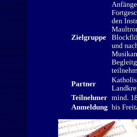
Anfänger
Fortgesc
den Ins
Maultrom
Zielgruppe
Blockflö
und nac
Musikant
Begleit
teilneh
Katholi
Partner
Landkrei
Teilnehmer
mind. 18
Anmeldung
bis Frei