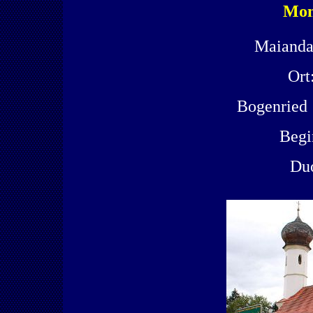
Mon
Maianda
Ort
Bogenried 
Begi
Du