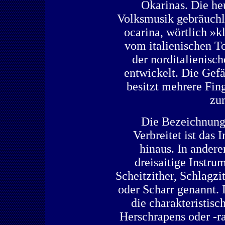
Okarinas. Die he
Volksmusik gebräuchli
ocarina, wörtlich »
vom italienischen T
der norditalienis
entwickelt. Die Gefä
besitzt mehrere Fin
zu
Die Bezeichnung
Verbreitet ist das 
hinaus. In ander
dreisaitige Instrum
Scheitzither, Schlagzi
oder Scharr genannt.
die charakteristisc
Herschrapens oder -ra