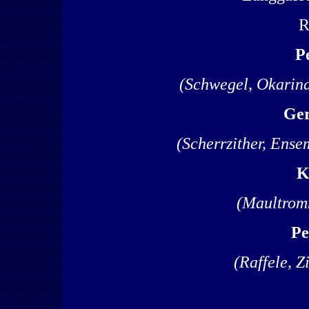
R
P
(Schwegel, Okarina,
Ger
(Scherrzither, Ense
K
(Maultromm
Pe
(Raffele, Z